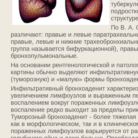
туберкул
подростк
структур
По В. А. 
различают: правые и левые паратрахеаль
правые, левые и нижние трахеобронхиальн
группа называется бифуркационной), прав
бронхопульмональные.
На основании рентгенологической и патоло
картины обычно выделяют инфильтративну
(туморозную) и «малую» формы бронхоаде
Инфильтративный бронхоаденит характери
увеличением лимфоузлов и выраженным 
воспалением вокруг пораженных лимфоузл
воспаление редко выходит за пределы при
Туморозный бронхоаденит - более тяжелая
как в морфологическом, так и в клиническ
пораженных лимфоузлов варьируется от р