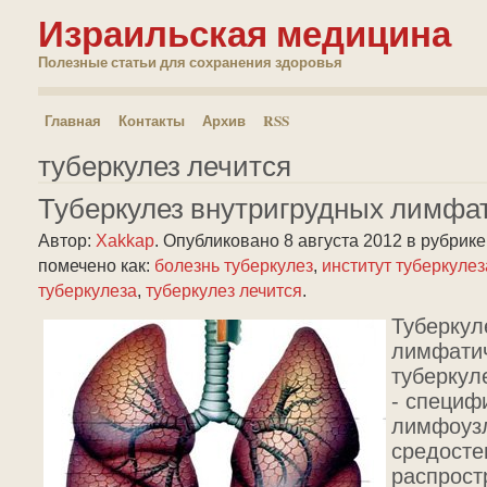
Израильская медицина
Полезные статьи для сохранения здоровья
Главная
Контакты
Архив
RSS
туберкулез лечится
Туберкулез внутригрудных лимфа
Автор:
Xakkap
.
Опубликовано 8 августа 2012
в рубрик
помечено как:
болезнь туберкулез
,
институт туберкулез
туберкулеза
,
туберкулез лечится
.
Туберкул
лимфатич
туберкул
- специф
лимфоузл
средосте
распрост