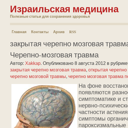
Израильская медицина
Полезные статьи для сохранения здоровья
Главная
Контакты
Архив
RSS
закрытая черепно мозговая травм
Черепно-мозговая травма
Автор:
Xakkap
.
Опубликовано 8 августа 2012
в рубрик
закрытая черепно мозговая травма
,
открытая черепно
черепно мозговой травмы
,
черепно мозговая травма п
На фоне восстано
появляются разно
симптоматике и с
нервно-психически
частности астени
симптомы органич
пароксизмальные 