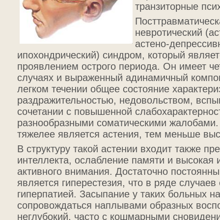
транзиторные пси
Посттравматическа
невротический (ас
астено-депрессив
ипохондрический) синдром, который являе
проявлением острого периода. Он имеет че
случаях и выраженный адинамичный компон
легком течении общее состояние характери
раздражительностью, недовольством, вспы
сочетании с повышенной слабохарактернос
разнообразными соматическими жалобами. 
тяжелее является астения, тем меньше вы
В структуру такой астении входит также п
интеллекта, ослабление памяти и высокая
активного внимания. Достаточно постоянн
является гиперестезия, что в ряде случаев
гиперпатией. Засыпание у таких больных н
сопровождаться наплывами образных восп
неглубокий, часто с кошмарными сновиден